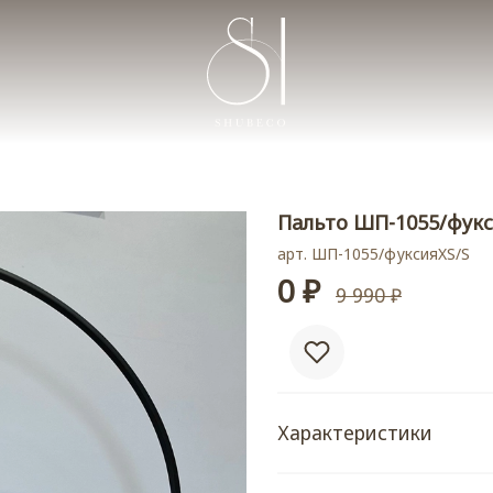
Пальто ШП-1055/фук
арт.
ШП-1055/фуксияXS/S
0 ₽
9 990 ₽
Характеристики